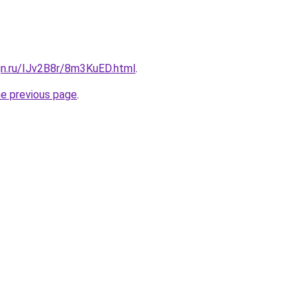
gn.ru/IJv2B8r/8m3KuED.html
.
he previous page
.