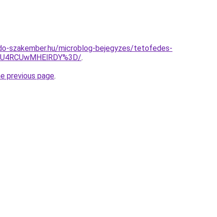
do-szakember.hu/microblog-bejegyzes/tetofedes-
TSU4RCUwMHElRDY%3D/
.
he previous page
.