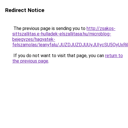
Redirect Notice
The previous page is sending you to
http://zsakos-
sittszallitas.e-hulladek-elszallitasa.hu/microblog-
bejegyzes/hagyatek-
felszamolas/leanyfalu/JUZDJUZDJUUyJUIycSU5QyU
If you do not want to visit that page, you can
return to
the previous page
.