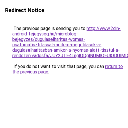
Redirect Notice
The previous page is sending you to
http://www.2din-
android-fejegyseg.hu/microblog-
bejegyzes/dugulaselharitas-womas-
csatornatisztitassal-modern-megoldasok-a-
dugulaselharitasban-amikor-a-nyomas-alatt-tisztul-a-
rendszer/vadosfa/JUY2JTE4LnglODglNUMlOEUlOD
If you do not want to visit that page, you can
return to
the previous page
.