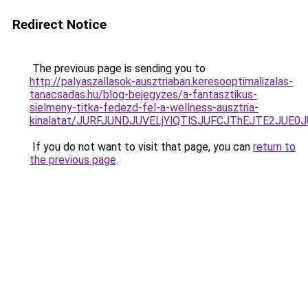
Redirect Notice
The previous page is sending you to
http://palyaszallasok-ausztriaban.keresooptimalizalas-
tanacsadas.hu/blog-bejegyzes/a-fantasztikus-
sielmeny-titka-fedezd-fel-a-wellness-ausztria-
kinalatat/JURFJUNDJUVELjYlQTlSJUFCJThEJTE2JUE0
If you do not want to visit that page, you can
return to
the previous page
.