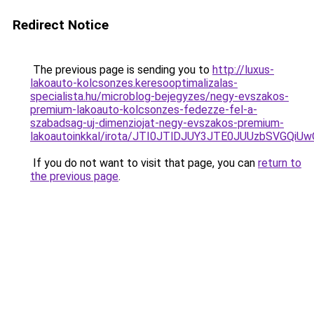
Redirect Notice
The previous page is sending you to
http://luxus-
lakoauto-kolcsonzes.keresooptimalizalas-
specialista.hu/microblog-bejegyzes/negy-evszakos-
premium-lakoauto-kolcsonzes-fedezze-fel-a-
szabadsag-uj-dimenziojat-negy-evszakos-premium-
lakoautoinkkal/irota/JTI0JTlDJUY3JTE0JUUzbSV
If you do not want to visit that page, you can
return to
the previous page
.