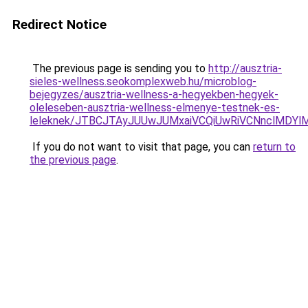
Redirect Notice
The previous page is sending you to
http://ausztria-
sieles-wellness.seokomplexweb.hu/microblog-
bejegyzes/ausztria-wellness-a-hegyekben-hegyek-
oleleseben-ausztria-wellness-elmenye-testnek-es-
leleknek/JTBCJTAyJUUwJUMxaiVCQiUwRiVCNnclMDY
If you do not want to visit that page, you can
return to
the previous page
.